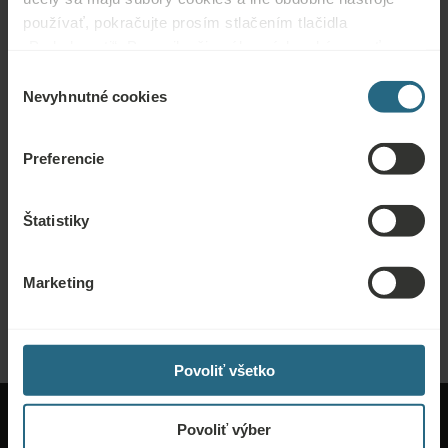
Pri rezervácii izby nám prosím oznámte, že máte v
používať, pokračujte prosím stlačením tlačidla
úmysle vziať so sebou svojho domáceho maznáčika.
Tu si môžete rezervovať naše najlepšie ponuky. Ak sa chcete zapojiť do
„Podrobnosti“. Pre najlepšiu zákaznícku skúsenosť
nášho vernostného programu a získať ďalšie zľavy, výhody alebo len chcete
pokračujte tlačidlom „Prijať všetky“.
Výber
dostávať novinky o všetkých novinkách, kliknite sem.
Nevyhnutné cookies
súhlasu
REZERVOVAŤ TERAZ
Preferencie
Dopyty
Štatistiky
Pošlite nám dopyt, aby sme pre vás pripravili najlepšiu možnú ponuku. Radi
vám poskytneme akékoľvek ďalšie informácie, ktoré ste nenašli na našej
Marketing
webovej stránke.
POSLAŤ DOPYT
Povoliť všetko
Povoliť výber