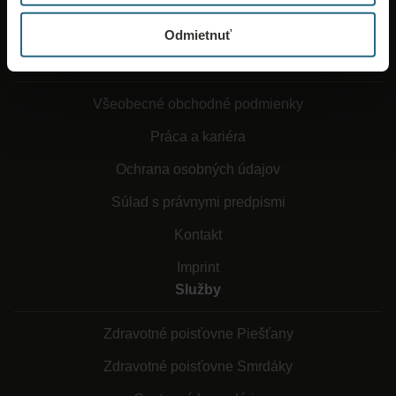
Odmietnuť
O Ensane
Všeobecné obchodné podmienky
Práca a kariéra
Ochrana osobných údajov
Súlad s právnymi predpismi
Kontakt
Imprint
Služby
Zdravotné poisťovne Piešťany
Zdravotné poisťovne Smrdáky