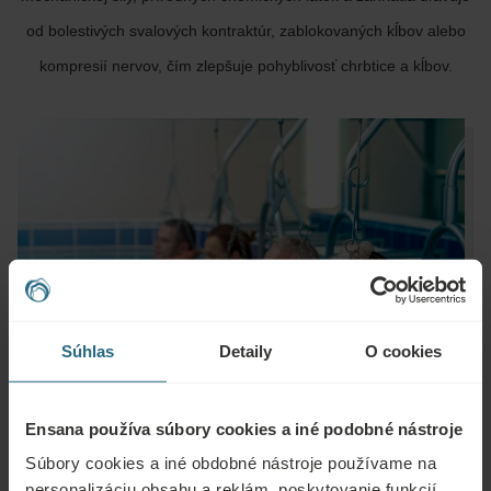
od bolestivých svalových kontraktúr, zablokovaných kĺbov alebo
kompresií nervov, čím zlepšuje pohyblivosť chrbtice a kĺbov.
Súhlas
Detaily
O cookies
Ensana používa súbory cookies a iné podobné nástroje
Súbory cookies a iné obdobné nástroje používame na
personalizáciu obsahu a reklám, poskytovanie funkcií