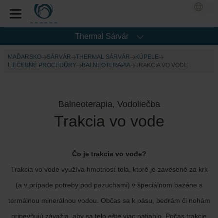
Thermal Sárvár
MAĎARSKO
SÁRVÁR
THERMAL SÁRVÁR
KÚPELE
LIEČEBNÉ PROCEDÚRY
BALNEOTERAPIA
TRAKCIA VO VODE
Balneoterapia, Vodoliečba
Trakcia vo vode
Čo je trakcia vo vode?
Trakcia vo vode využíva hmotnosť tela, ktoré je zavesené za krk
(a v prípade potreby pod pazuchami) v špeciálnom bazéne s
termálnou minerálnou vodou. Občas sa k pásu, bedrám či nohám
pripevňujú závažia, aby sa telo ešte viac natiahlo. Počas trakcie