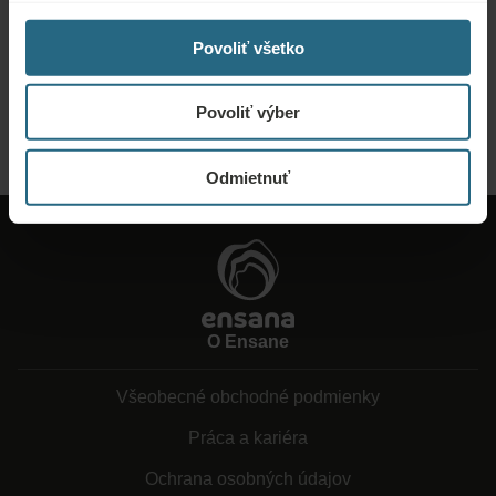
Pošlite nám dopyt, aby sme pre vás pripravili najlepšiu možnú ponuku. Radi
Povoliť všetko
vám poskytneme akékoľvek ďalšie informácie, ktoré ste nenašli na našej
webovej stránke.
Povoliť výber
POSLAŤ DOPYT
Odmietnuť
O Ensane
Všeobecné obchodné podmienky
Práca a kariéra
Ochrana osobných údajov