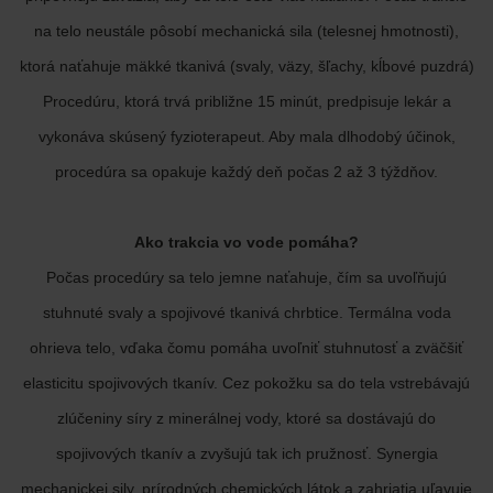
na telo neustále pôsobí mechanická sila (telesnej hmotnosti),
ktorá naťahuje mäkké tkanivá (svaly, väzy, šľachy, kĺbové puzdrá)
Procedúru, ktorá trvá približne 15 minút, predpisuje lekár a
vykonáva skúsený fyzioterapeut. Aby mala dlhodobý účinok,
procedúra sa opakuje každý deň počas 2 až 3 týždňov.
Ako trakcia vo vode pomáha?
Počas procedúry sa telo jemne naťahuje, čím sa uvoľňujú
stuhnuté svaly a spojivové tkanivá chrbtice. Termálna voda
ohrieva telo, vďaka čomu pomáha uvoľniť stuhnutosť a zväčšiť
elasticitu spojivových tkanív. Cez pokožku sa do tela vstrebávajú
zlúčeniny síry z minerálnej vody, ktoré sa dostávajú do
spojivových tkanív a zvyšujú tak ich pružnosť. Synergia
mechanickej sily, prírodných chemických látok a zahriatia uľavuje