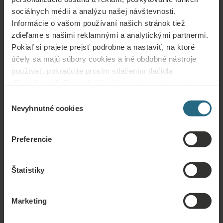
sociálnych médií a analýzu našej návštevnosti.
Otázky
Informácie o vašom používaní našich stránok tiež
zdieľame s našimi reklamnými a analytickými partnermi.
Kontaktujte nás s akoukoľvek otázkou týkajúcou sa našich hotelov Ensana
Pokiaľ si prajete prejsť podrobne a nastaviť, na ktoré
alebo služieb. Otázky a odpovede týkajúce sa nášho vernostného programu
účely sa majú súbory cookies a iné obdobné nástroje
nájdete tu.
používať, pokračujte prosím stlačením tlačidla
„Podrobnosti“. Pre najlepšiu zákaznícku skúsenosť
POLOŽIŤ OTÁZKU
pokračujte tlačidlom „Prijať všetky“.
Výber
Nevyhnutné cookies
súhlasu
Rezervácie
Preferencie
Tu si môžete rezervovať naše najlepšie ponuky. Ak sa chcete zapojiť do
nášho vernostného programu a získať ďalšie zľavy, výhody alebo len chcete
dostávať novinky o všetkých novinkách, kliknite sem.
Štatistiky
REZERVOVAŤ TERAZ
Marketing
Dopyty