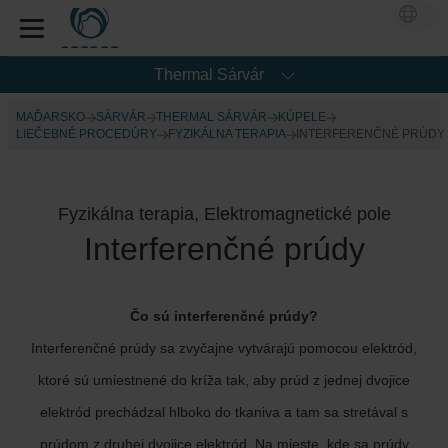
Thermal Sárvár
MAĎARSKO
SÁRVÁR
THERMAL SÁRVÁR
KÚPELE
LIEČEBNÉ PROCEDÚRY
FYZIKÁLNA TERAPIA
INTERFERENČNÉ PRÚDY
Fyzikálna terapia, Elektromagnetické pole
Interferenčné prúdy
Čo sú interferenčné prúdy?
Interferenčné prúdy sa zvyčajne vytvárajú pomocou elektród,
ktoré sú umiestnené do kríža tak, aby prúd z jednej dvojice
elektród prechádzal hlboko do tkaniva a tam sa stretával s
prúdom z druhej dvojice elektród. Na mieste, kde sa prúdy