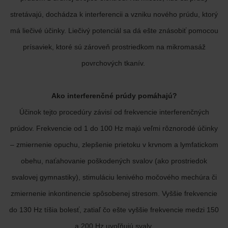
stretávajú, dochádza k interferencii a vzniku nového prúdu, ktorý
má liečivé účinky. Liečivý potenciál sa dá ešte znásobiť pomocou
prísaviek, ktoré sú zároveň prostriedkom na mikromasáž
povrchových tkanív.
Ako interferenčné prúdy pomáhajú?
Účinok tejto procedúry závisí od frekvencie interferenčných
prúdov. Frekvencie od 1 do 100 Hz majú veľmi rôznorodé účinky
– zmiernenie opuchu, zlepšenie prietoku v krvnom a lymfatickom
obehu, naťahovanie poškodených svalov (ako prostriedok
svalovej gymnastiky), stimuláciu lenivého močového mechúra či
zmiernenie inkontinencie spôsobenej stresom. Vyššie frekvencie
do 130 Hz tíšia bolesť, zatiaľ čo ešte vyššie frekvencie medzi 150
a 200 Hz uvoľňujú svaly.