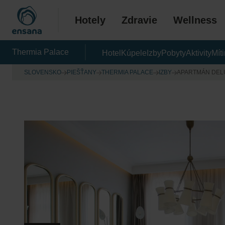
Hotely
Zdravie
Wellness
Thermia Palace
Hotel
Kúpele
Izby
Pobyty
Aktivity
Mít
SLOVENSKO
PIEŠŤANY
THERMIA PALACE
IZBY
APARTMÁN DEL