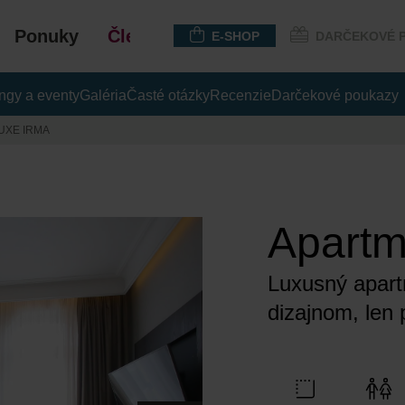
Ponuky
Členstvo
E-SHOP
DARČEKOVÉ 
ingy a eventy
Galéria
Časté otázky
Recenzie
Darčekové poukazy
UXE IRMA
Apartm
Luxusný apar
dizajnom, len