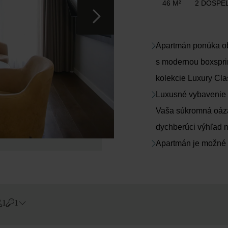
46 M²
2 DOSPEL
Apartmán ponúka ob
s modernou boxspri
kolekcie Luxury Cla
Luxusné vybavenie s
Vaša súkromná oáza
dychberúci výhľad n
Apartmán je možné p
1
1
Errors?