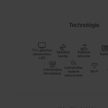
Technológia
TV s plochou
Satelitné
Káblová
obrazovkou
Telef
kanály
televízia
LED
Individuálne
Individuálna
riadené
Wi-Fi
klimatizácia
vykurovanie