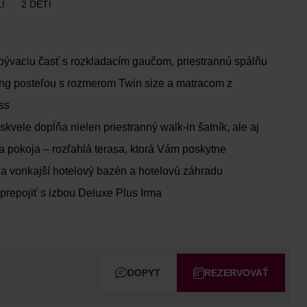
Í
2 DETI
ývaciu časť s rozkladacím gaučom, priestrannú spálňu
ng posteľou s rozmerom Twin size a matracom z
ss
kvele dopĺňa nielen priestranný walk-in šatník, ale aj
 pokoja – rozľahlá terasa, ktorá Vám poskytne
a vonkajší hotelový bazén a hotelovú záhradu
repojiť s izbou Deluxe Plus Irma
DOPYT
REZERVOVAŤ