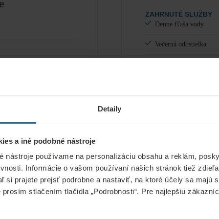
e
ZAHRNUTÉ SLUŽBY
Denne fľaša vody
Večerná odostielka
SLUŽBY ZA POPLATO
a šitie
Pranie bielizne
a čistenie topánok
Minibar
Detaily
doska
ies a iné podobné nástroje
é nástroje používame na personalizáciu obsahu a reklám, poskyt
vnosti. Informácie o vašom používaní našich stránok tiež zdie
aľ si prajete prejsť podrobne a nastaviť, na ktoré účely sa majú
e prosím stlačením tlačidla „Podrobnosti“. Pre najlepšiu zákazn