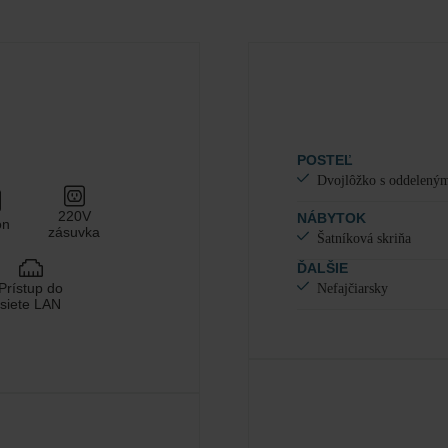
Izby
#
1
Dospelí
Deti
Pridať izbu
POSTEĽ
Dvojlôžko s oddeleným
220V
NÁBYTOK
ón
zásuvka
Šatníková skriňa
ĎALŠIE
Prístup do
Nefajčiarsky
siete LAN