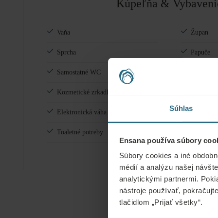
Kúpeľňa & Vybaveni
Vaňa
Župan
Sprcha
Papuče
Samostatné WC
Súprava n
Kozmetické zrkadlo so svetlom
Súprava n
Súhlas
Elektronická váha
Žehliaca 
Toaletné potreby
Fén
Ensana používa súbory cook
Súbory cookies a iné obdobn
médií a analýzu našej návšte
analytickými partnermi. Poki
nástroje používať, pokračujt
tlačidlom „Prijať všetky“.