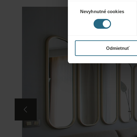
Výber
Nevyhnutné cookies
súhlasu
Odmietnuť