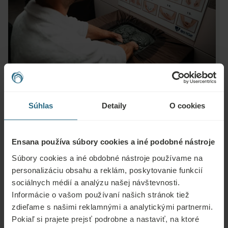
Súhlas
Detaily
O cookies
Otázky
Ensana používa súbory cookies a iné podobné nástroje
Kontaktujte nás s akoukoľvek otázkou týkajúcou sa našich hotelov Ensana
Súbory cookies a iné obdobné nástroje používame na
alebo služieb. Otázky a odpovede týkajúce sa nášho vernostného programu
personalizáciu obsahu a reklám, poskytovanie funkcií
nájdete tu.
sociálnych médií a analýzu našej návštevnosti.
Informácie o vašom používaní našich stránok tiež
POLOŽIŤ OTÁZKU
zdieľame s našimi reklamnými a analytickými partnermi.
Pokiaľ si prajete prejsť podrobne a nastaviť, na ktoré