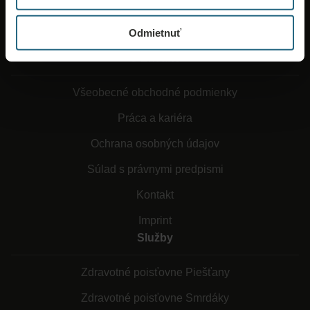
Odmietnuť
O Ensane
Všeobecné obchodné podmienky
Práca a kariéra
Ochrana osobných údajov
Súlad s právnymi predpismi
Kontakt
Imprint
Služby
Zdravotné poisťovne Piešťany
Zdravotné poisťovne Smrdáky