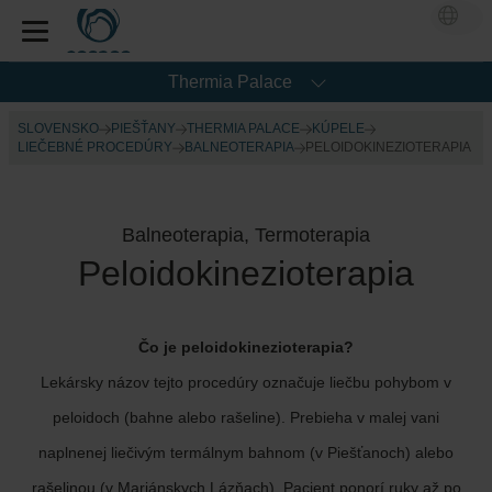
Thermia Palace
SLOVENSKO
PIEŠŤANY
THERMIA PALACE
KÚPELE
LIEČEBNÉ PROCEDÚRY
BALNEOTERAPIA
PELOIDOKINEZIOTERAPIA
Balneoterapia, Termoterapia
Peloidokinezioterapia
Čo je peloidokinezioterapia?
Lekársky názov tejto procedúry označuje liečbu pohybom v
peloidoch (bahne alebo rašeline). Prebieha v malej vani
naplnenej liečivým termálnym bahnom (v Piešťanoch) alebo
rašelinou (v Mariánskych Lázňach). Pacient ponorí ruky až po