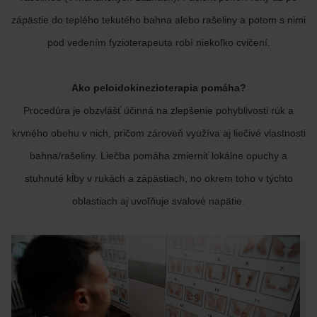
zápästie do teplého tekutého bahna alebo rašeliny a potom s nimi
pod vedením fyzioterapeuta robí niekoľko cvičení.
Ako peloidokinezioterapia pomáha?
Procedúra je obzvlášť účinná na zlepšenie pohyblivosti rúk a
krvného obehu v nich, pričom zároveň využíva aj liečivé vlastnosti
bahna/rašeliny. Liečba pomáha zmierniť lokálne opuchy a
stuhnuté kĺby v rukách a zápästiach, no okrem toho v týchto
oblastiach aj uvoľňuje svalové napätie.