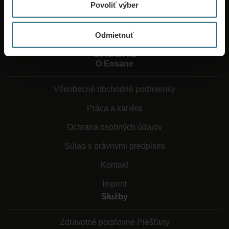
Povoliť výber
Odmietnuť
O Ensane
Všeobecné obchodné podmienky
Práca a kariéra
Ochrana osobných údajov
Súlad s právnymi predpismi
Kontakt
Imprint
Služby
Zdravotné poisťovne Piešťany