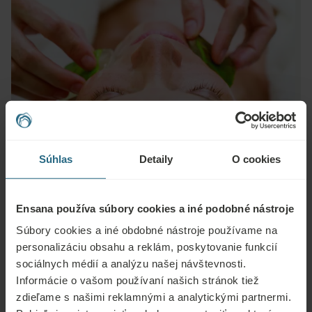
Súhlas
Detaily
O cookies
Ensana používa súbory cookies a iné podobné nástroje
Otázky
Súbory cookies a iné obdobné nástroje používame na
Kontaktujte nás s akoukoľvek otázkou týkajúcou sa našich hotelov Ensana
personalizáciu obsahu a reklám, poskytovanie funkcií
alebo služieb. Otázky a odpovede týkajúce sa nášho vernostného programu
sociálnych médií a analýzu našej návštevnosti.
nájdete tu.
Informácie o vašom používaní našich stránok tiež
zdieľame s našimi reklamnými a analytickými partnermi.
POLOŽIŤ OTÁZKU