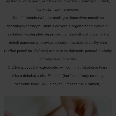
aplikácia, ktorá pre-niká hlboko do pokožky. Osviežujúci účinok,
ktorý vás naplní energiou.
Jemné čistenie (vrátane peelingu), intenzívna masáž so
špeciálnym čerstvým listom aloe vera a regeneračná maska sú
základom každej pleťovej procedúry. Starostlivosť o tvár, krk a
dekolt pomocou prípravkov bohatých na aktívne zložky vám
rozžiari pokož-ku. Skúsený terapeut sa dokonale postará o všetky
potreby vašej pokožky.
O dĺžke procedúry rozhodujete vy - 50 minút (ošetrenie tváre,
krku a dekoltu) alebo 80 minút (horúce obklady na nohy,
ošetrenie tváre, krku a dekoltu, masáž rúk a ramien).