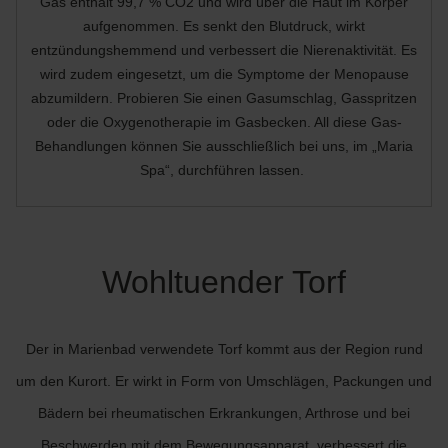
Gas enthält 99,7 % CO2 und wird über die Haut im Körper
aufgenommen. Es senkt den Blutdruck, wirkt
entzündungshemmend und verbessert die Nierenaktivität. Es
wird zudem eingesetzt, um die Symptome der Menopause
abzumildern. Probieren Sie einen Gasumschlag, Gasspritzen
oder die Oxygenotherapie im Gasbecken. All diese Gas-
Behandlungen können Sie ausschließlich bei uns, im „Maria
Spa“, durchführen lassen.
Wohltuender Torf
Der in Marienbad verwendete Torf kommt aus der Region rund
um den Kurort. Er wirkt in Form von Umschlägen, Packungen und
Bädern bei rheumatischen Erkrankungen, Arthrose und bei
Beschwerden mit dem Bewegungsapparat, verbessert die