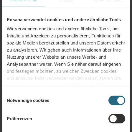
Nach dem Zerfall des Kommunismus wurden große Anstrengungen
unternommen, um der Stadt ihren ursprünglichen Charakter
Ensana verwendet cookies und andere ähnliche Tools
zurückzugeben und die Gebäude und Einrichtungen sukzessive
Wir verwenden cookies und andere ähnliche Tools, um
restauriert und modernisiert und für internationale Gäste geöffnet.
Inhalte und Anzeigen zu personalisieren, Funktionen für
Umgeben von viel grüner Natur ist Marienbad heute ein gut
soziale Medien bereitzustellen und unseren Datenverkehr
erhaltenes architektonisches Juwel, ein Mosaik aus Parks,
zu analysieren. Wir geben auch Informationen über Ihre
herrlichen neoklassischen und Jugendstil-Gebäuden und an
Nutzung unserer Website an unsere Werbe- und
Heilquellen angelegten Kolonnaden und Pavillons. Damit knüpft
Analysepartner weiter. Wenn Sie näher darauf eingehen
Marienbad wieder an seine große Kurära an und überzeugt mit
und festlegen möchten, zu welchen Zwecken cookies
einem breiten Angebot an Behandlungen, der architektonischen
und ähnliche Tools verwendet werden sollen, fahren Sie
Schönheit und der unberührten Natur.
bitte fort, indem Sie auf die Schaltfläche „Details“ klicken.
Für das beste Kundenerlebnis fahren Sie mit der
Einwilligungsauswahl
Schaltfläche „Alle aktivieren“ fort.
Notwendige cookies
40 Quellen
Nach Marienbad pilgern Patienten mit
Präferenzen
verschiedensten Beschwerden. Über
40 Natur-Mineralquellen gibt es hier.