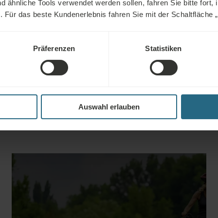
ähnliche Tools verwendet werden sollen, fahren Sie bitte fort, 
rt die Nierenfunktion und kann
Hautregeneration mit nachgewie
n. Für das beste Kundenerlebnis fahren Sie mit der Schaltfläche „Al
beugen.
Wirkung zu unterstützen.
Präferenzen
Statistiken
apest
Auswahl erlauben