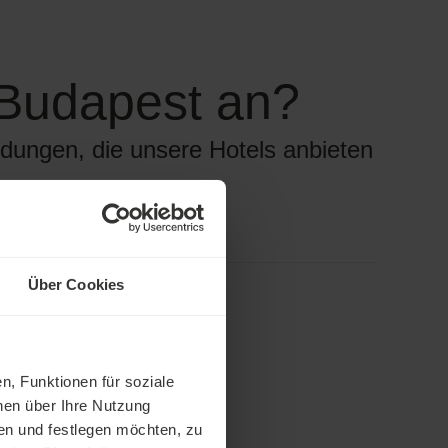
 Budapest an?
dungen, die unsere Hotels anbieten
g
Veranstaltungen
Über Cookies
hlamm
évízer See und
n durch
ogische Prozesse
n, Funktionen für soziale
graue Schlamm
nen über Ihre Nutzung
uf den Körper
uskelschmerzen
en und festlegen möchten, zu
en und die