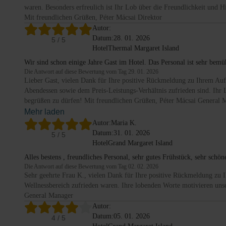
waren. Besonders erfreulich ist Ihr Lob über die Freundlichkeit und 
Mit freundlichen Grüßen, Péter Mácsai Direktor
Autor:
Datum:
28. 01. 2026
5
/ 5
Hotel
Thermal Margaret Island
Wir sind schon einige Jahre Gast im Hotel. Das Personal ist sehr bem
Die Antwort auf diese Bewertung vom Tag 29. 01. 2026
Lieber Gast, vielen Dank für Ihre positive Rückmeldung zu Ihrem Aufe
Abendessen sowie dem Preis-Leistungs-Verhältnis zufrieden sind. Ihr L
begrüßen zu dürfen! Mit freundlichen Grüßen, Péter Mácsai General 
Mehr laden
Autor:
Maria K.
Datum:
31. 01. 2026
5
/ 5
Hotel
Grand Margaret Island
Alles bestens , freundliches Personal, sehr gutes Frühstück, sehr schö
Die Antwort auf diese Bewertung vom Tag 02. 02. 2026
Sehr geehrte Frau K., vielen Dank für Ihre positive Rückmeldung zu I
Wellnessbereich zufrieden waren. Ihre lobenden Worte motivieren unse
General Manager
Autor:
Datum:
05. 01. 2026
4
/ 5