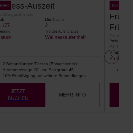
llness-Auszeit
Aufent
apest
Budapest
d Margaret Island
Frühst
 ab
Min. Nächte
Frühb
€ 177
2
legung
Typ des Aufenthaltes
Grand Marga
hstück
Wellnessaufenthalt
Preis ab
Ab € 150
Verpflegung
Frühstück
2 Behandlungen/Person (Erwachsener):
Aromamassage 20' und Salzgrotte 45'
Buche
10% Ermäßigung auf weitere Behandlungen
genie
JETZT
J
MEHR INFO
BUCHEN
B