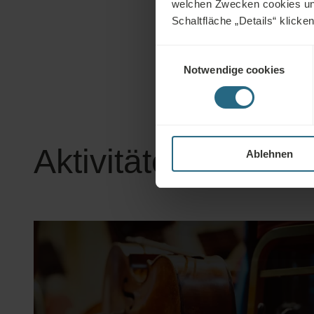
welchen Zwecken cookies und 
Verdauung, förde
Schaltfläche „Details“ klicke
Osteoporose vor
Einwilligungsauswahl
Notwendige cookies
Aktivitäten in Bud
Ablehnen