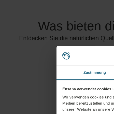
Was bieten d
Entdecken Sie die natürlichen Que
Natürliche Ressourc
Zustimmung
Thermal
Das mineralreich
Margareteninsel e
Ensana verwendet cookies u
Quelle unter der I
Wir verwenden cookies und an
Schmerzen des B
Medien bereitzustellen und 
Entzündungen zu 
Zellstoffwechsel
unserer Website an unsere W
entspannen. Als T