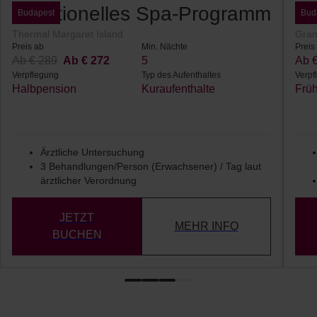
Traditionelles Spa-Programm
We
Budapest
Bud
Thermal Margaret Island
Gran
Preis ab
Min. Nächte
Preis
Ab € 289
Ab € 272
5
Ab 
Verpflegung
Typ des Aufenthaltes
Verpf
Halbpension
Kuraufenthalte
Frü
Ärztliche Untersuchung
3 Behandlungen/Person (Erwachsener) / Tag laut
ärztlicher Verordnung
JETZT
MEHR INFO
BUCHEN