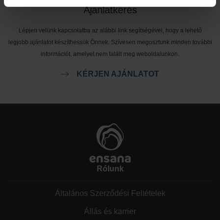
Ajánlatkérés
Lépjen velünk kapcsolatba az alábbi link segítségével, hogy a lehető
legjobb ajánlatot készíthessük Önnek. Szívesen megosztunk minden további
információt, amelyet nem talált meg weboldalunkon.
KÉRJEN AJÁNLATOT
Rólunk
Általános Szerződési Feltételek
Állás és karrier