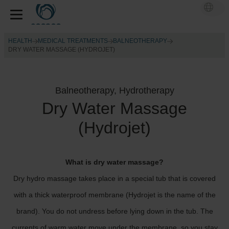
HEALTH
MEDICAL TREATMENTS
BALNEOTHERAPY
DRY WATER MASSAGE (HYDROJET)
Balneotherapy, Hydrotherapy
Dry Water Massage
(Hydrojet)
What is dry water massage?
Dry hydro massage takes place in a special tub that is covered
with a thick waterproof membrane (Hydrojet is the name of the
brand). You do not undress before lying down in the tub. The
currents of warm water move under the membrane, so you stay