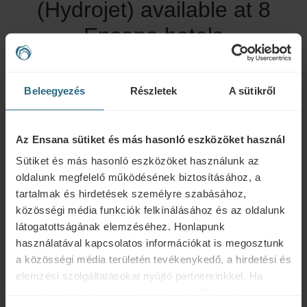
(Hydrojet) available at 8
Ensana hotels
Beleegyezés
Részletek
A sütikről
Az Ensana sütiket és más hasonló eszközöket használ
Sütiket és más hasonló eszközöket használunk az
oldalunk megfelelő működésének biztosításához, a
tartalmak és hirdetések személyre szabásához,
közösségi média funkciók felkínálásához és az oldalunk
Butterfly
látogatottságának elemzéséhez. Honlapunk
használatával kapcsolatos információkat is megosztunk
Mariánské Lázně, Czech Republic
a közösségi média területén tevékenykedő, a hirdetési és
elemzési szolgáltatásokat nyújtó partnereinkkel. Ha
szeretné áttekinteni az adatokat és beállítani, hogy