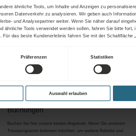
und bieten Stabili
dere ähnliche Tools, um Inhalte und Anzeigen zu personalisiere
Beinproblemen. D
unseren Datenverkehr zu analysieren. Wir geben auch Informatio
Natur stattfindet, 
erbe- und Analysepartner weiter. Wenn Sie näher darauf eingeh
ähnliche Tools verwendet werden sollen, fahren Sie bitte fort, 
und können die 
n. Für das beste Kundenerlebnis fahren Sie mit der Schaltfläche „Al
Wäldern genießen
Präferenzen
Statistiken
Auswahl erlauben
Buchungen
Buchen Sie hier unsere besten Angebote. Wenn Sie unserem
Treueprogramm beitreten möchten, um weitere Rabatte und