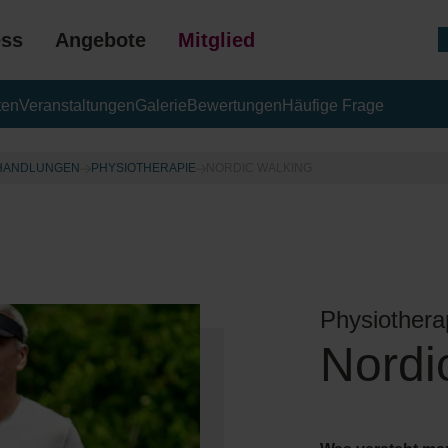
ess
Angebote
Mitgliedschaft
ten
Veranstaltungen
Galerie
Bewertungen
Häufige Frage
GESCHENK
EHANDLUNGEN
PHYSIOTHERAPIE
NORDIC WALKING
Physiothera
Nordi