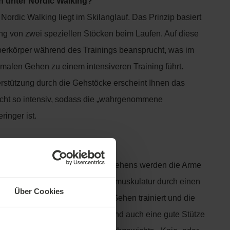
n unter Nordic Walking?
Nordic Walking liegt im Skilanglauf. Das Prinzip basiert
g von zwei speziellen Stöcken beim Laufen. Auf diese
berkörper während des Trainings beansprucht, was im
malen Gehen zu einem intensiveren Training führt.
rstützung durch die Gehstöcke erscheint Ihnen das
icht so intensiv, sodass die „wahrgenommene
ringer ist.
 Walking?
ven Auswirkungen des bloßen Gehens werden die Arme
ie die obere Brust- und Rückenmuskulatur durch einen
Über Cookies
gsbereich als beim normalen Gehen trainiert und die
Muskeln gedehnt. Die Stöcke sind auch eine gute Stütze