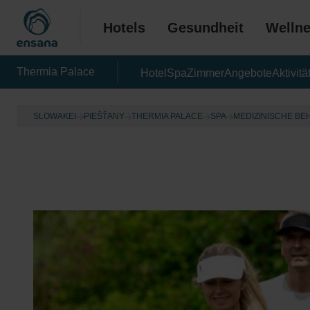
Hotels
Gesundheit
Welln
Thermia Palace
Hotel
Spa
Zimmer
Angebote
Aktivitä
SLOWAKEI
PIEŠŤANY
THERMIA PALACE
SPA
MEDIZINISCHE B