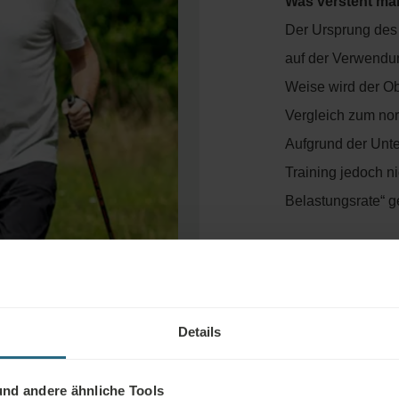
Was versteht ma
Der Ursprung des 
auf der Verwendun
Weise wird der O
Vergleich zum nor
Aufgrund der Unte
Training jedoch n
Belastungsrate“ ge
Wie wirkt Nordic
Neben den positi
und Schultern sow
Details
größeren Bewegun
oft angespannten 
nd andere ähnliche Tools