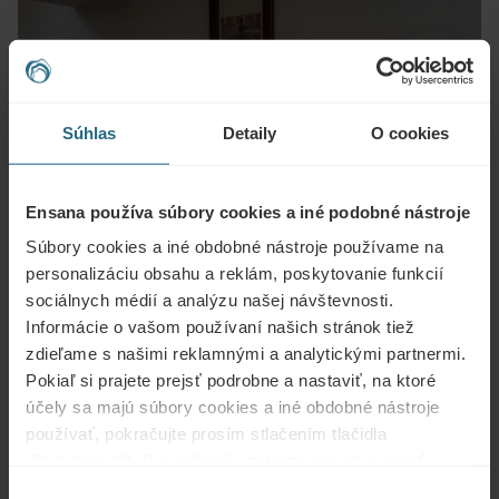
Súhlas
Detaily
O cookies
Ensana používa súbory cookies a iné podobné nástroje
Súbory cookies a iné obdobné nástroje používame na
personalizáciu obsahu a reklám, poskytovanie funkcií
sociálnych médií a analýzu našej návštevnosti.
Informácie o vašom používaní našich stránok tiež
Zdravotné masáže
zdieľame s našimi reklamnými a analytickými partnermi.
Pokiaľ si prajete prejsť podrobne a nastaviť, na ktoré
Súčasťou ozdravného procesu v kúpeľoch sú aj klasické či
účely sa majú súbory cookies a iné obdobné nástroje
špecializované masáže. Pod rukami skúseného terapeuta
používať, pokračujte prosím stlačením tlačidla
si odpočinie nielen vaše telo aj myseľ.
Aj psychická
„Podrobnosti“. Pre najlepšiu zákaznícku skúsenosť
pohoda má vplyv na rýchlejší proces regenerácie
.
pokračujte tlačidlom „Prijať všetky“.
Výber