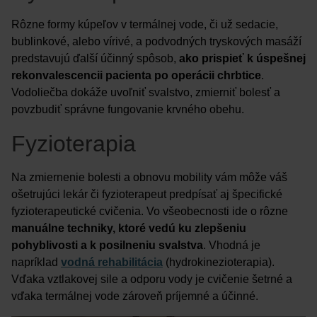
Rôzne formy kúpeľov v termálnej vode, či už sedacie,
bublinkové, alebo vírivé, a podvodných tryskových masáží
predstavujú ďalší účinný spôsob,
ako prispieť k úspešnej
rekonvalescencii pacienta po operácii chrbtice
.
Vodoliečba dokáže uvoľniť svalstvo, zmierniť bolesť a
povzbudiť správne fungovanie krvného obehu.
Fyzioterapia
Na zmiernenie bolesti a obnovu mobility vám môže váš
ošetrujúci lekár či fyzioterapeut predpísať aj špecifické
fyzioterapeutické cvičenia. Vo všeobecnosti ide o rôzne
manuálne techniky, ktoré vedú ku zlepšeniu
pohyblivosti a k posilneniu svalstva
. Vhodná je
napríklad
vodná rehabilitácia
(hydrokinezioterapia).
Vďaka vztlakovej sile a odporu vody je cvičenie šetrné a
vďaka termálnej vode zároveň príjemné a účinné.