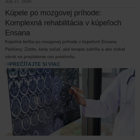
July 27, 2026
Kúpele po mozgovej príhode:
Komplexná rehabilitácia v kúpeľoch
Ensana
Kúpeľná liečba po mozgovej príhode v kúpeľoch Ensana
Piešťany. Zistite, kedy začať, aké terapie zahŕňa a ako získať
nárok na preplatenie cez poisťovňu.
PREČÍTAJTE SI VIAC