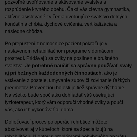
pozvoľné uvoľňovanie a aktivovanie svalstva a
rozprúdenie krvného obehu. Čaká vás cievna gymnastika,
aktívne asistované cvičenia uvoľňujúce svalstvo dolných
končatín a chrbta, dychové cvičenia, vertikalizácia a
následne chôdza.
Po prepustení z nemocnice pacient pokračuje v
nastavenom rehabilitačnom programe v domácom
prostredí. Pridávajú sa cviky na posilnenie brušného
svalstva.
Je potrebné naučiť sa správne používať svaly
aj pri bežných každodenných činnostiach
, ako je
vstávanie z postele, umývanie zubov či zdvíhanie ťažkých
predmetov. Prevenciou bolesti je tiež správne dýchanie.
Na všetko bude spočiatku dohliadať váš ošetrujúci
fyzioterapeut, ktorý vám odporučí vhodné cviky a poučí
vás, ako ich vykonávať aj doma.
Doliečovací proces po operácii chrbtice môžete
absolvovať aj v kúpeľoch, ktoré sa špecializujú na
rehabilitáciu klientov s problémami pohybového aparátu.