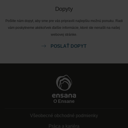
Dopyty
Pošlite nám dopyt, aby sme pre vás pripravili najlepšiu možnú ponuku. Radi
vám poskytneme akékoľvek ďalšie informácie, ktoré ste nenašli na našej
webovej stránke.
POSLAŤ DOPYT
O Ensane
Všeobecné obchodné podmienky
Práca a kariéra