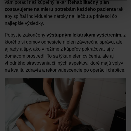
vám poradí náš kúpeľný lekár.
Rehabilitačný plán
zostavujeme na mieru potrebám každého pacienta
tak,
aby spĺňal individuálne nároky na liečbu a priniesol čo
najlepšie výsledky.
Pobyt je zakončený
výstupným lekárskym vyšetrením
, z
ktorého si domov odnesiete nielen záverečnú správu, ale
aj rady a tipy, ako v režime z kúpeľov pokračovať aj v
domácom prostredí. To sa týka nielen cvičenia, ale aj
vhodného stravovania či iných aspektov, ktoré majú vplyv
na kvalitu zdravia a rekonvalescencie po operácii chrbtice.