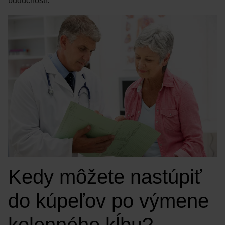
budúcnosti.
Kedy môžete nastúpiť
do kúpeľov po výmene
kolenného kĺbu?