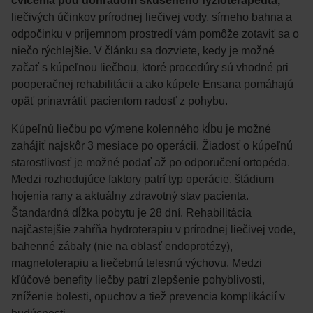
cvičenia pod dohľadom skúseného fyzioterapeuta,
liečivých účinkov prírodnej liečivej vody, sírneho bahna a
odpočinku v príjemnom prostredí vám pomôže zotaviť sa o
niečo rýchlejšie. V článku sa dozviete, kedy je možné
začať s kúpeľnou liečbou, ktoré procedúry sú vhodné pri
pooperačnej rehabilitácii a ako kúpele Ensana pomáhajú
opäť prinavrátiť pacientom radosť z pohybu.
Kúpeľnú liečbu po výmene kolenného kĺbu je možné
zahájiť najskôr 3 mesiace po operácii. Žiadosť o kúpeľnú
starostlivosť je možné podať až po odporučení ortopéda.
Medzi rozhodujúce faktory patrí typ operácie, štádium
hojenia rany a aktuálny zdravotný stav pacienta.
Štandardná dĺžka pobytu je 28 dní. Rehabilitácia
najčastejšie zahŕňa hydroterapiu v prírodnej liečivej vode,
bahenné zábaly (nie na oblasť endoprotézy),
magnetoterapiu a liečebnú telesnú výchovu. Medzi
kľúčové benefity liečby patrí zlepšenie pohyblivosti,
zníženie bolesti, opuchov a tiež prevencia komplikácií v