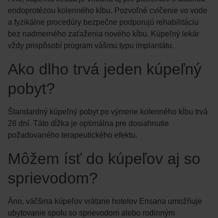
endoprotézou kolenného kĺbu. Pozvoľné cvičenie vo vode
a fyzikálne procedúry bezpečne podporujú rehabilitáciu
bez nadmerného zaťaženia nového kĺbu. Kúpeľný lekár
vždy prispôsobí program vášmu typu implantátu.
Ako dlho trvá jeden kúpeľný
pobyt?
Štandardný kúpeľný pobyt po výmene kolenného kĺbu trvá
28 dní. Táto dĺžka je optimálna pre dosiahnutie
požadovaného terapeutického efektu.
Môžem ísť do kúpeľov aj so
sprievodom?
Áno, väčšina kúpeľov vrátane hotelov Ensana umožňuje
ubytovanie spolu so sprievodom alebo rodinným