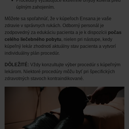
Procedúry vyžadujúce extrémne ohyby kolena pred
úplným zahojením.
Môžete sa spoľahnúť, že v kúpeľoch Ensana je vaše
zdravie v správnych rukách. Odborný personál je
zodpovedný za edukáciu pacienta a je k dispozícii
počas
celého liečebného pobytu
, nielen pri nástupe, kedy
kúpeľný lekár zhodnotí aktuálny stav pacienta a vytvorí
individuálny plán procedúr.
DÔLEŽITÉ:
Vždy konzultujte výber procedúr s kúpeľným
lekárom. Niektoré procedúry môžu byť pri špecifických
zdravotných stavoch kontraindikované.