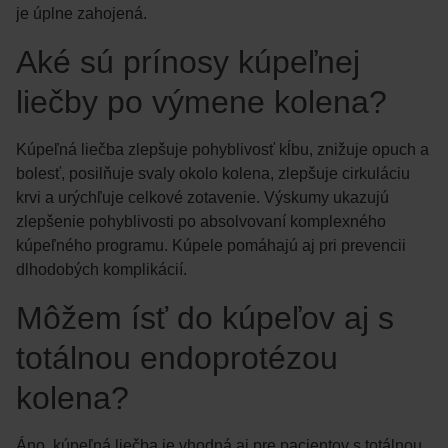
je úplne zahojená.
Aké sú prínosy kúpeľnej
liečby po výmene kolena?
Kúpeľná liečba zlepšuje pohyblivosť kĺbu, znižuje opuch a
bolesť, posilňuje svaly okolo kolena, zlepšuje cirkuláciu
krvi a urýchľuje celkové zotavenie. Výskumy ukazujú
zlepšenie pohyblivosti po absolvovaní komplexného
kúpeľného programu. Kúpele pomáhajú aj pri prevencii
dlhodobých komplikácií.
Môžem ísť do kúpeľov aj s
totálnou endoprotézou
kolena?
Áno, kúpeľná liečba je vhodná aj pre pacientov s totálnou