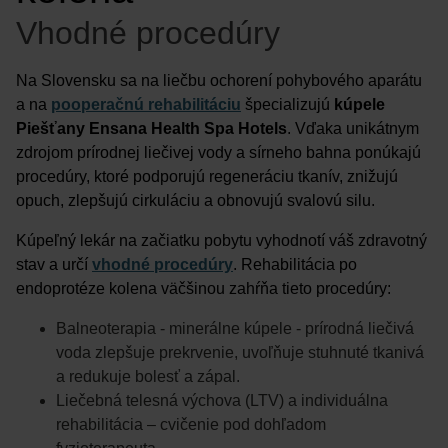
Vhodné procedúry
Na Slovensku sa na liečbu ochorení pohybového aparátu
a na
pooperačnú rehabilitáciu
špecializujú
kúpele
Piešťany Ensana Health Spa Hotels
. Vďaka unikátnym
zdrojom prírodnej liečivej vody a sírneho bahna ponúkajú
procedúry, ktoré podporujú regeneráciu tkanív, znižujú
opuch, zlepšujú cirkuláciu a obnovujú svalovú silu.
Kúpeľný lekár na začiatku pobytu vyhodnotí váš zdravotný
stav a určí
vhodné procedúry
. Rehabilitácia po
endoprotéze kolena väčšinou zahŕňa tieto procedúry:
Balneoterapia - minerálne kúpele - prírodná liečivá
voda zlepšuje prekrvenie, uvoľňuje stuhnuté tkanivá
a redukuje bolesť a zápal.
Liečebná telesná výchova (LTV) a individuálna
rehabilitácia – cvičenie pod dohľadom