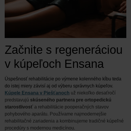
Začnite s regeneráciou
v kúpeľoch Ensana
Úspešnosť rehabilitácie po výmene kolenného kĺbu teda
do istej miery závisí aj od výberu správnych kúpeľov.
Kúpele Ensana v Piešťanoch
už niekoľko desaťročí
predstavujú
skúseného partnera pre ortopedickú
starostlivosť
a rehabilitácie pooperačných stavov
pohybového aparátu. Používame najmodernejšie
rehabilitačné zariadenia a kombinujeme tradičné kúpeľné
procedúry s modernou medicínou.