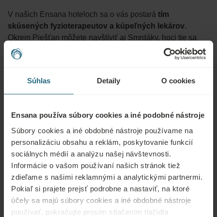
V našich Ensana hoteloch sa o vás postará
tím
skúsených fyzioterapeutov a kúpeľných lekárov
.
Okrem Piešťan môžete navštíviť aj Smrdáky, hoci tie sa
špecializujú skôr na liečbu kožných ochorení. Mimo siete
Ensana Health Spa Hotels sú ďalšími kúpeľmi
zameranými na pohybové ústrojenstvo aj Trenčianske
Súhlas
Detaily
O cookies
Teplice či Dudince.
V hoteloch Ensana na vás čakajú krásne priestory,
Ensana používa súbory cookies a iné podobné nástroje
pokojné prostredie a
komplexná starostlivosť
pod
dohľadom odborníkov. Samozrejmosťou je
individuálny
Súbory cookies a iné obdobné nástroje používame na
prístup a liečebný plán na mieru
, ktorý zohľadňuje
personalizáciu obsahu a reklám, poskytovanie funkcií
špecifické nároky a potreby každého pacienta.
sociálnych médií a analýzu našej návštevnosti.
Informácie o vašom používaní našich stránok tiež
Plánujete rehabilitáciu po výmene kolenného kĺbu?
zdieľame s našimi reklamnými a analytickými partnermi.
Kontaktujte nás a spoločne nájdeme optimálny program
Pokiaľ si prajete prejsť podrobne a nastaviť, na ktoré
pre vaše potreby.
účely sa majú súbory cookies a iné obdobné nástroje
používať, pokračujte prosím stlačením tlačidla
Zistite viac o rehabilitačných pobytoch Ensana