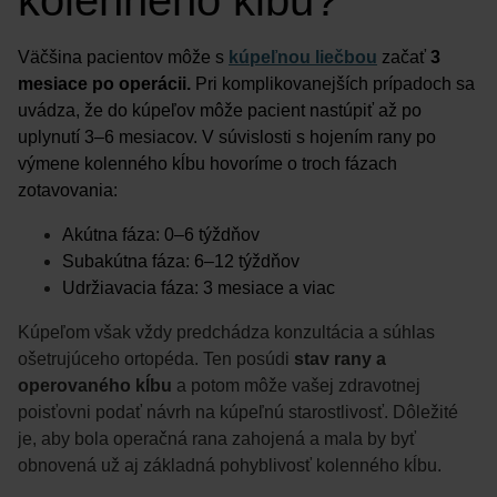
Väčšina pacientov môže s
kúpeľnou liečbou
začať
3
mesiace po operácii.
Pri komplikovanejších prípadoch sa
uvádza, že do kúpeľov môže pacient nastúpiť až po
uplynutí 3–6 mesiacov. V súvislosti s hojením rany po
výmene kolenného kĺbu hovoríme o troch fázach
zotavovania:
Akútna fáza: 0–6 týždňov
Subakútna fáza: 6–12 týždňov
Udržiavacia fáza: 3 mesiace a viac
Kúpeľom však vždy predchádza konzultácia a súhlas
ošetrujúceho ortopéda. Ten posúdi
stav rany a
operovaného kĺbu
a potom môže vašej zdravotnej
poisťovni podať návrh na kúpeľnú starostlivosť. Dôležité
je, aby bola operačná rana zahojená a mala by byť
obnovená už aj základná pohyblivosť kolenného kĺbu.