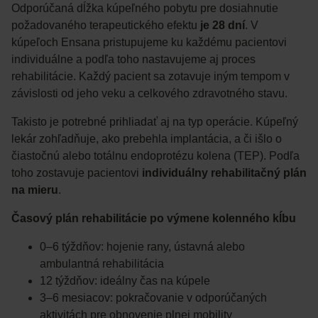
Odporúčaná dĺžka kúpeľného pobytu pre dosiahnutie
požadovaného terapeutického efektu
je 28 dní
. V
kúpeľoch Ensana pristupujeme ku každému pacientovi
individuálne a podľa toho nastavujeme aj proces
rehabilitácie. Každý pacient sa zotavuje iným tempom v
závislosti od jeho veku a celkového zdravotného stavu.
Takisto je potrebné prihliadať aj na typ operácie. Kúpeľný
lekár zohľadňuje, ako prebehla implantácia, a či išlo o
čiastočnú alebo totálnu endoprotézu kolena (TEP). Podľa
toho zostavuje pacientovi
individuálny rehabilitačný plán
na mieru
.
Časový plán rehabilitácie po výmene kolenného kĺbu
0–6 týždňov: hojenie rany, ústavná alebo
ambulantná rehabilitácia
12 týždňov: ideálny čas na kúpele
3–6 mesiacov: pokračovanie v odporúčaných
aktivitách pre obnovenie plnej mobility