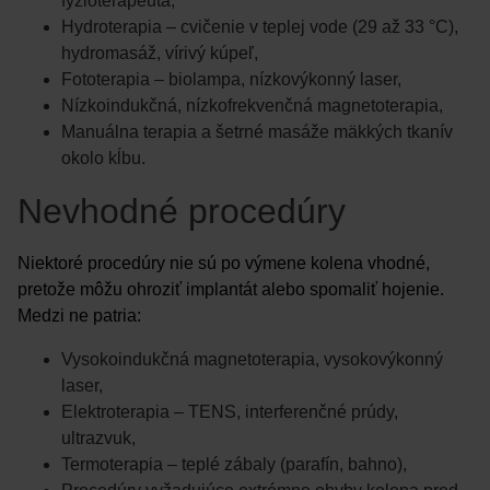
fyzioterapeuta,
Hydroterapia – cvičenie v teplej vode (29 až 33 °C),
hydromasáž, vírivý kúpeľ,
Fototerapia – biolampa, nízkovýkonný laser,
Nízkoindukčná, nízkofrekvenčná magnetoterapia,
Manuálna terapia a šetrné masáže mäkkých tkanív
okolo kĺbu.
Nevhodné procedúry
Niektoré procedúry nie sú po výmene kolena vhodné,
pretože môžu ohroziť implantát alebo spomaliť hojenie.
Medzi ne patria:
Vysokoindukčná magnetoterapia, vysokovýkonný
laser,
Elektroterapia – TENS, interferenčné prúdy,
ultrazvuk,
Termoterapia – teplé zábaly (parafín, bahno),